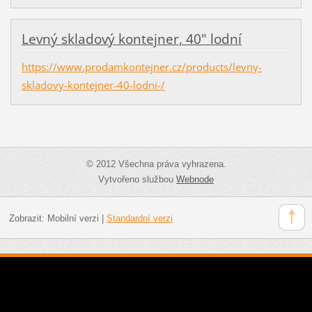
Levný skladový kontejner, 40" lodní
https://www.prodamkontejner.cz/products/levny-
skladovy-kontejner-40-lodni-/
© 2012 Všechna práva vyhrazena.
Vytvořeno službou
Webnode
Zobrazit:
Mobilní verzi
|
Standardní verzi