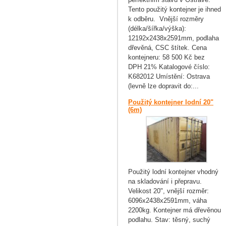
Tento použitý kontejner je ihned
k odběru. Vnější rozměry
(délka/šířka/výška):
12192x2438x2591mm, podlaha
dřevěná, CSC štítek. Cena
kontejneru: 58 500 Kč bez
DPH 21% Katalogové číslo:
K682012 Umístění: Ostrava
(levně lze dopravit do:...
Použitý kontejner lodní 20"
(6m)
Použitý lodní kontejner vhodný
na skladování i přepravu.
Velikost 20", vnější rozměr:
6096x2438x2591mm, váha
2200kg. Kontejner má dřevěnou
podlahu. Stav: těsný, suchý