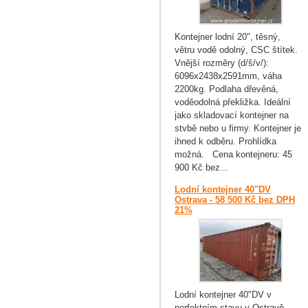
Kontejner lodní 20", těsný,
větru vodě odolný, CSC štítek.
Vnější rozměry (d/š/v/):
6096x2438x2591mm, váha
2200kg. Podlaha dřevěná,
voděodolná překližka. Ideální
jako skladovací kontejner na
stvbě nebo u firmy. Kontejner je
ihned k odběru. Prohlídka
možná. Cena kontejneru: 45
900 Kč bez...
Lodní kontejner 40"DV
Ostrava - 58 500 Kč bez DPH
21%
Lodní kontejner 40"DV v
perfektním stavu v Ostravě.