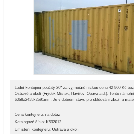
Lodní kontejner použitý 20" za vyjmečně nízkou cenu 42 900 Kč bez
Ostravě a okolí (Frýdek Místek, Havířov, Opava atd.). Tento námořn
6058x2438x2591mm. Je v dobrém stavu pro skldování zboží a mater
Cena kontejneru: na dotaz
Katalogové číslo: K532012
Umístění kontejneru: Ostrava a okolí