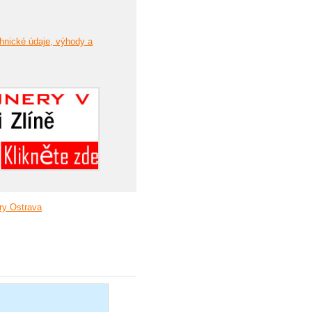
hnické údaje, výhody a
ry Ostrava