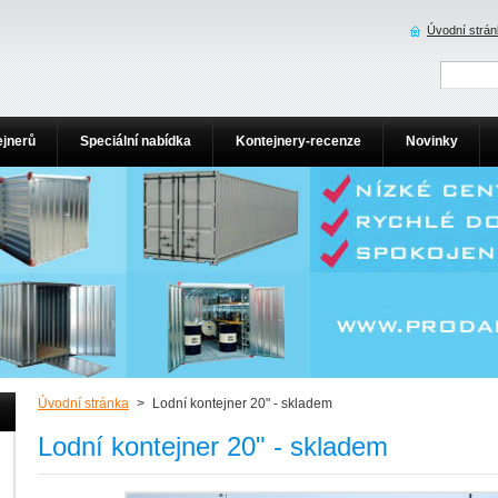
Úvodní strá
ejnerů
Speciální nabídka
Kontejnery-recenze
Novinky
Úvodní stránka
>
Lodní kontejner 20" - skladem
Lodní kontejner 20" - skladem