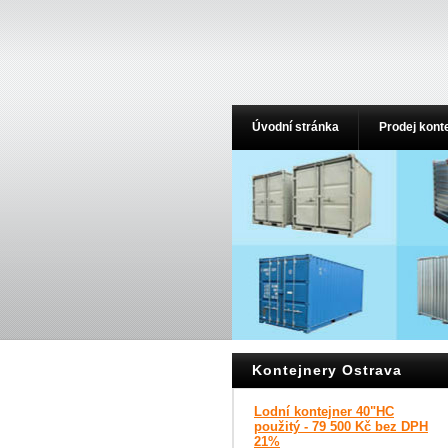
Úvodní stránka
Prodej kont
Kontejnery Ostrava
Lodní kontejner 40"HC
použitý - 79 500 Kč bez DPH
21%