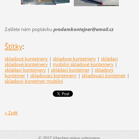
Zašlete nám poptávku
prodamkontejner@email.cz
Štítky
:
skladové kontejnery
|
skladove kontejnery
|
skládací
skladové kontejnery
|
mobilní skladové kontejnery
|
skládací kontejnery
|
skládací kontejner
|
skladový
kontejner
|
skladovací kontejnery
|
skladovaci kontejner
|
skladový kontejner mobilní
« Zpět
© 2012 Všechna práva vyhrazena.