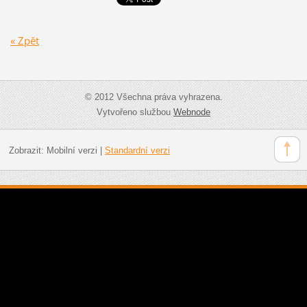
« Zpět
© 2012 Všechna práva vyhrazena.
Vytvořeno službou
Webnode
Zobrazit:
Mobilní verzi
|
Standardní verzi