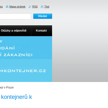
nka
Mapa stránek
RSS
Tisk
Otázky a odpovědi
Kontakt
eji v Praze
 kontejnerů k