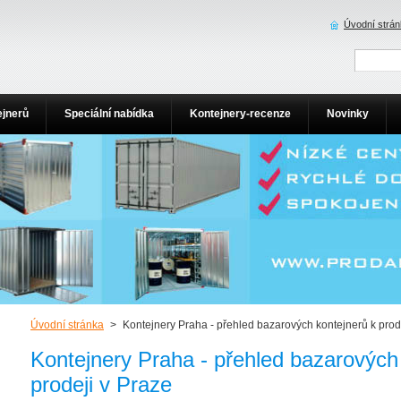
Úvodní strá
ejnerů
Speciální nabídka
Kontejnery-recenze
Novinky
Úvodní stránka
>
Kontejnery Praha - přehled bazarových kontejnerů k prod
Kontejnery Praha - přehled bazarových
prodeji v Praze