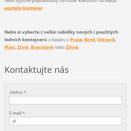
nebo vyplňte poptávkouvý formulář kliknutím na odkaz
poptejte kontejner
Nebo si vyberte z velké nabídky nových i použitých
lodních kontejnerů
v bazaru v
Praze
,
Brně
,
Ostravě
,
Plzni
,
Zlíně
,
Bratislavě
nebo
Žilině
Kontaktujte nás
Jméno *:
E-mail *: